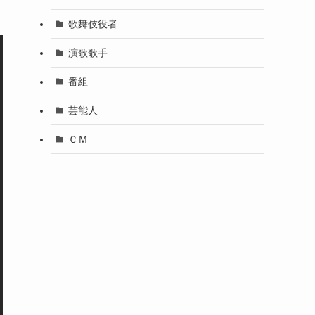
歌舞伎役者
演歌歌手
番組
芸能人
ＣＭ