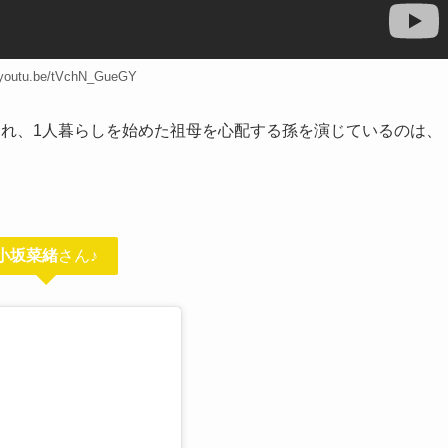
//youtu.be/tVchN_GueGY
され、1人暮らしを始めた祖母を心配する孫を演じているのは、
小坂菜緒
さん♪