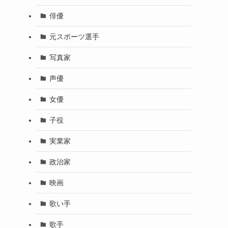
俳優
元スポーツ選手
写真家
声優
女優
子役
実業家
政治家
映画
歌い手
歌手