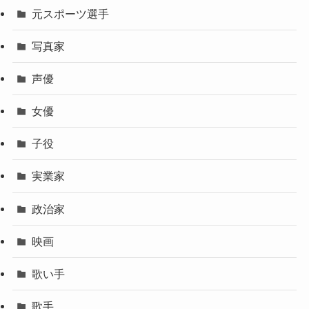
元スポーツ選手
写真家
声優
女優
子役
実業家
政治家
映画
歌い手
歌手