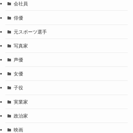
会社員
俳優
元スポーツ選手
写真家
声優
女優
子役
実業家
政治家
映画